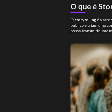
O que é Stor
O
storytelling
é a arte 
público e criam uma con
possa transmitir uma 