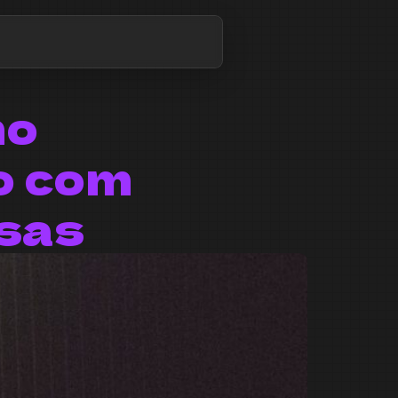
mo
o com
sas