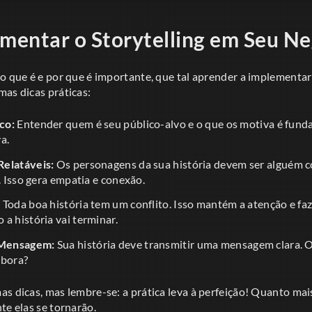
entar o Storytelling em Seu Ne
 o que é e por que é importante, que tal aprender a implementa
mas dicas práticas:
co:
Entender quem é seu público-alvo e o que os motiva é funda
a.
Relatáveis:
Os personagens da sua história devem ser alguém 
r. Isso gera empatia e conexão.
:
Toda boa história tem um conflito. Isso mantém a atenção e fa
a história vai terminar.
 Mensagem:
Sua história deve transmitir uma mensagem clara. 
mbora?
s dicas, mas lembre-se: a prática leva à perfeição! Quanto mais
te elas se tornarão.