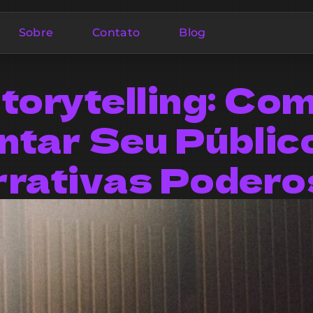
Sobre
Contato
Blog
torytelling: Co
ntar Seu Públic
rrativas Podero