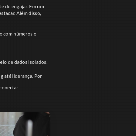
de de engajar. Em um
stacar. Além disso,
ue com números e
io de dados isolados.
 até liderança. Por
 conectar