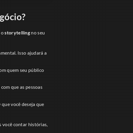
gócio?
r o
storytelling
no seu
mental. Isso ajudará a
com quem seu público
z com que as pessoas
O que você deseja que
 você contar histórias,