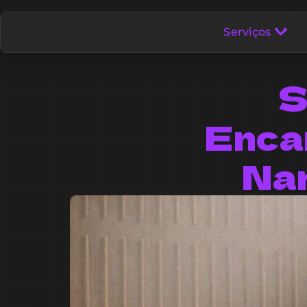
Serviços
S
Enca
Na