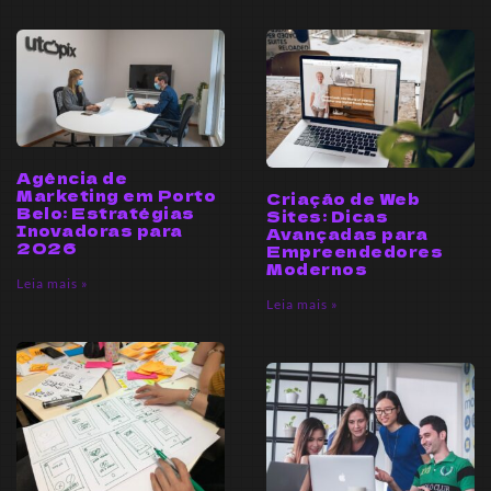
Agência de
Marketing em Porto
Criação de Web
Belo: Estratégias
Sites: Dicas
Inovadoras para
Avançadas para
2026
Empreendedores
Modernos
Leia mais »
Leia mais »