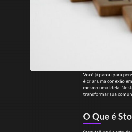
Você já parou para pens
é criar uma conexão e
mesmo uma ideia. Neste
transformar sua comun
O Que é Sto
Storytelling é a arte d