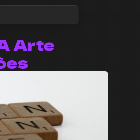
 A Arte
ões