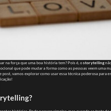
ar na força que uma boa história tem? Pois é, o
storytelling
não
mocional que pode mudar a forma como as pessoas veem uma ma
 post, vamos explorar como usar essa técnica poderosa para en
icação!
rytelling?
e contar histórias. Pode parecer simples, mas quando se trata de