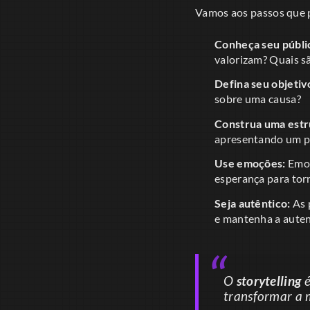
Vamos aos passos que p
Conheça seu públi
valorizam? Quais s
Defina seu objetiv
sobre uma causa?
Construa uma estr
apresentando um pr
Use emoções:
Emoç
esperança para torn
Seja autêntico:
As 
e mantenha a auten
O
storytelling
é
transformar a 