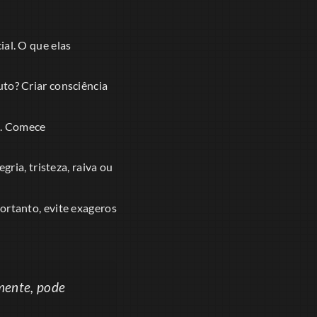
ial. O que elas
to? Criar consciência
m. Comece
ia, tristeza, raiva ou
ortanto, evite exageros
mente, pode