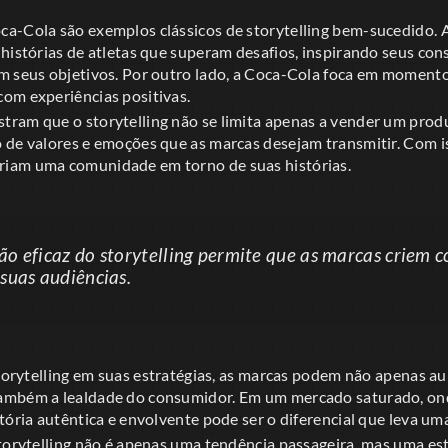
a-Cola são exemplos clássicos de storytelling bem-sucedido. A
 histórias de atletas que superam desafios, inspirando seus con
m seus objetivos. Por outro lado, a Coca-Cola foca em momentos
om experiências positivas.
ram que o storytelling não se limita apenas a vender um produ
 de valores e emoções que as marcas desejam transmitir. Com i
iam uma comunidade em torno de suas histórias.
o eficaz do storytelling permite que as marcas criem 
suas audiências.
storytelling em suas estratégias, as marcas podem não apenas a
ambém a lealdade do consumidor. Em um mercado saturado, ond
tória autêntica e envolvente pode ser o diferencial que leva um
torytelling não é apenas uma tendência passageira, mas uma est