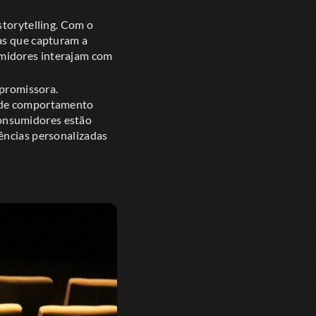
storytelling. Com o
vas que capturam a
umidores interajam com
 promissora.
s de comportamento
onsumidores estão
ências personalizadas