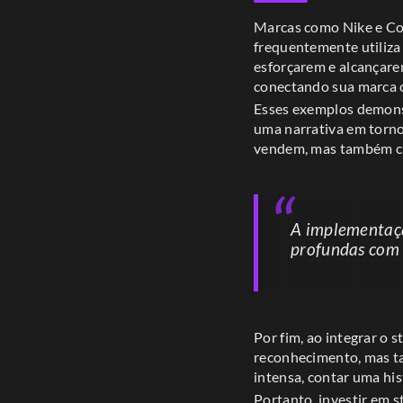
Marcas como Nike e Coc
frequentemente utiliza
esforçarem e alcançare
conectando sua marca c
Esses exemplos demonst
uma narrativa em torno
vendem, mas também cr
A implementaçã
profundas com 
Por fim, ao integrar o 
reconhecimento, mas t
intensa, contar uma his
Portanto, investir em s