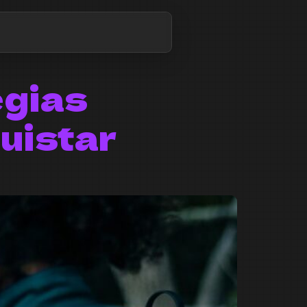
égias
uistar