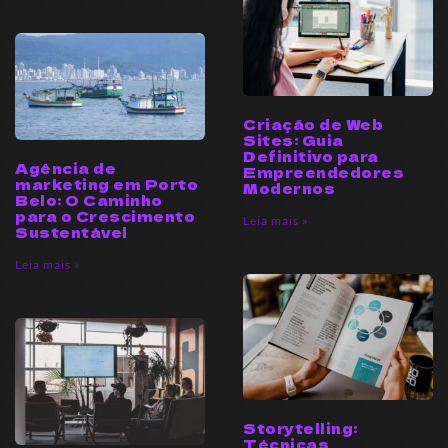
Criação de Web
Sites: Guia
Definitivo para
Agência de
Empreendedores
marketing em Porto
Modernos
Belo: O Caminho
para o Crescimento
Leia mais »
Sustentável
Leia mais »
Storytelling:
Técnicas