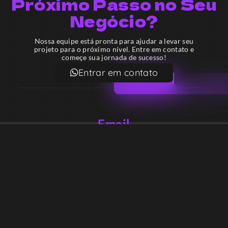
Próximo Passo no Seu
Negócio?
Nossa equipe está pronta para ajudar a levar seu
projeto para o próximo nível. Entre em contato e
começe sua jornada de sucesso!
Entrar em contato
Email
contato@lekodesign.com.br
Telefone
+55 16 920008424
+55 47 920007861
Localização
Sede 1 – Ribeirão Preto – São Paulo – Brasil