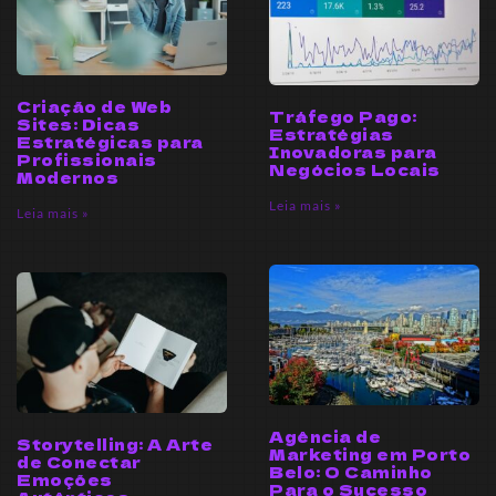
Criação de Web
Tráfego Pago:
Sites: Dicas
Estratégias
Estratégicas para
Inovadoras para
Profissionais
Negócios Locais
Modernos
Leia mais »
Leia mais »
Agência de
Storytelling: A Arte
Marketing em Porto
de Conectar
Belo: O Caminho
Emoções
Para o Sucesso