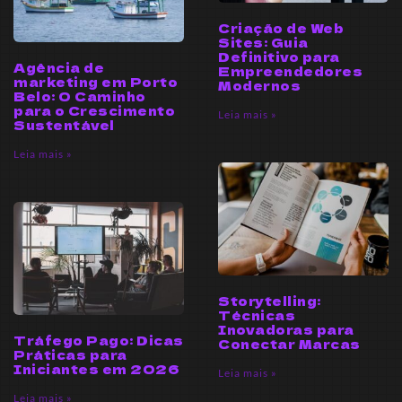
Criação de Web
Sites: Guia
Definitivo para
Agência de
Empreendedores
marketing em Porto
Modernos
Belo: O Caminho
para o Crescimento
Leia mais »
Sustentável
Leia mais »
Storytelling:
Técnicas
Inovadoras para
Tráfego Pago: Dicas
Conectar Marcas
Práticas para
Iniciantes em 2026
Leia mais »
Leia mais »