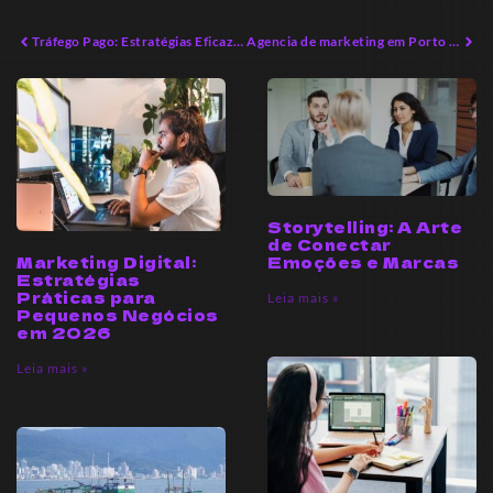
Tráfego Pago: Estratégias Eficazes para Empreendedores Locais
Agencia de marketing em Porto Belo: Estratégias de Crescimento Eficazes
Storytelling: A Arte
de Conectar
Marketing Digital:
Emoções e Marcas
Estratégias
Práticas para
Leia mais »
Pequenos Negócios
em 2026
Leia mais »