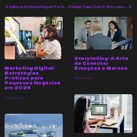
Agência de Marketing em Porto Belo: Oportunidades de Crescimento Sustentável
Tráfego Pago: Guia Prático para Empreendedores em 2026
Storytelling: A Arte
de Conectar
Marketing Digital:
Emoções e Marcas
Estratégias
Práticas para
Leia mais »
Pequenos Negócios
em 2026
Leia mais »