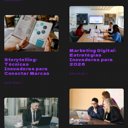
Marketing Digital:
Estratégias
Storytelling:
Inovadoras para
Técnicas
2026
Inovadoras para
Conectar Marcas
Leia mais »
Leia mais »