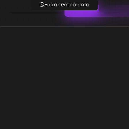
Entrar em contato
Email
contato@lekodesign.com.br
Telefone
+55 16 920008424
+55 47 920007861
Localização
Sede 1 – Ribeirão Preto – São Paulo – Brasil
Sede 2 – Porto Belo – Santa Catarina – Brasil
Copyright © Desde 2018 Leko Design Vendas e Soluções
Razão social: 39.819.341 ALEX ANDRE MONTEIRO DE BARROS