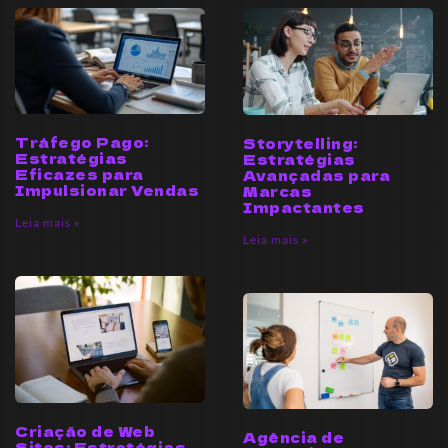
Tráfego Pago:
Storytelling:
Estratégias
Estratégias
Eficazes para
Avançadas para
Impulsionar Vendas
Marcas
Impactantes
Leia mais »
Leia mais »
Criação de Web
Agência de
Sites: Estratégias