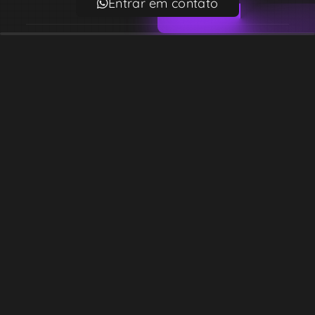
Entrar em contato
Email
contato@lekodesign.com.br
Telefone
+55 16 920008424
+55 47 920007861
Localização
Sede 1 – Ribeirão Preto – São Paulo – Brasil
Sede 2 – Porto Belo – Santa Catarina – Brasil
Copyright © Desde 2018 Leko Design Vendas e Soluções
Razão social: 39.819.341 ALEX ANDRE MONTEIRO DE BARROS