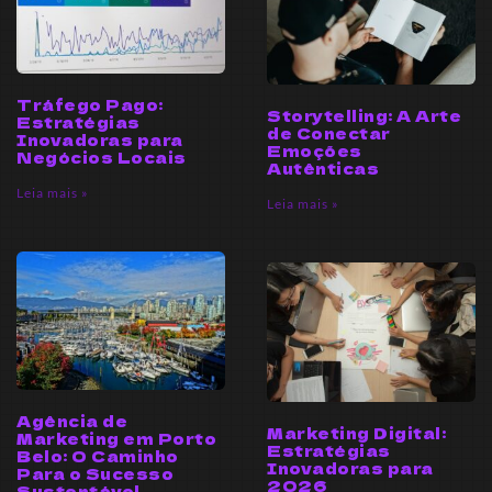
Tráfego Pago:
Storytelling: A Arte
Estratégias
de Conectar
Inovadoras para
Emoções
Negócios Locais
Autênticas
Leia mais »
Leia mais »
Agência de
Marketing Digital:
Marketing em Porto
Estratégias
Belo: O Caminho
Inovadoras para
Para o Sucesso
2026
Sustentável