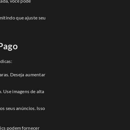
çada, você pode
itindo que ajuste seu
 Pago
dicas:
laras. Deseja aumentar
. Use imagens de alta
os seus anúncios. Isso
tics podem fornecer