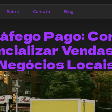
Sobre
Contato
Blog
áfego Pago: C
ncializar Vendas
Negócios Locai