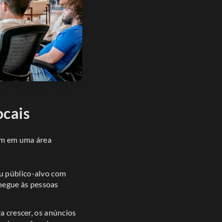
ocais
uam em uma área
u público-alvo com
chegue às pessoas
a crescer, os anúncios