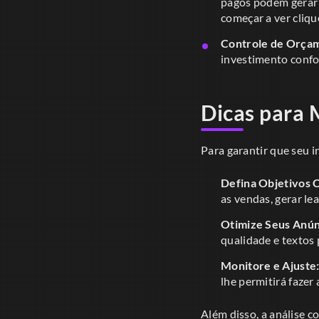
pagos podem gerar 
começar a ver cliqu
Controle de Orça
investimento confo
Dicas para 
Para garantir que seu i
Defina Objetivos C
as vendas, gerar l
Otimize Seus Anún
qualidade e textos 
Monitore e Ajuste
lhe permitirá fazer
Além disso, a análise 