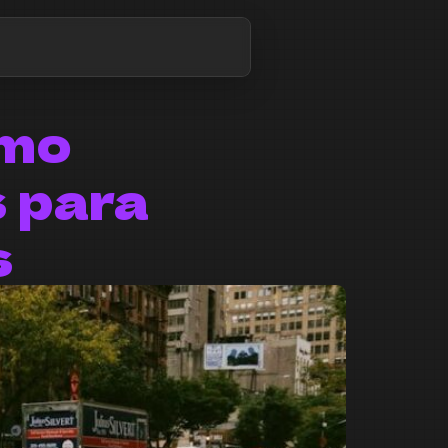
omo
 para
s