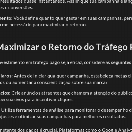
resultados quase instantâneos. Assim que sua campanha é lan
es e conversões.
mento:
Você define quanto quer gastar em suas campanhas, perm
rme necessário para maximizar o retorno.
Maximizar o Retorno do Tráfego
nvestimento em tráfego pago seja eficaz, considere as seguintes 
laros:
Antes de iniciar qualquer campanha, estabeleça metas c
eads ou aumentar a conscientização sobre sua marca?
cios:
Crie anúncios atraentes que chamem a atenção do público
persuasivos para incentivar cliques.
:
Utilize ferramentas de análise para monitorar o desempenho d
 ajustes e otimizar suas campanhas para melhores resultados.
constante dos dados é crucial. Plataformas como o Google Analy