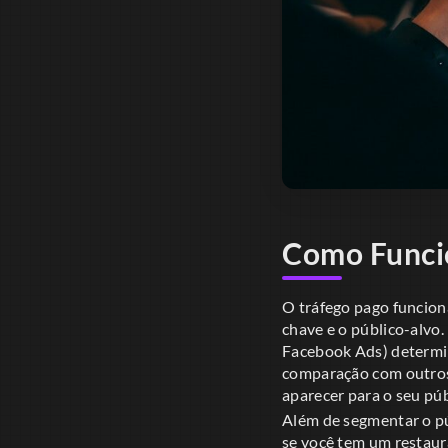
Como Funci
O tráfego pago funciona
chave e o público-alvo
Facebook Ads) determin
comparação com outros 
aparecer para o seu púb
Além de segmentar o pú
se você tem um restau