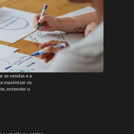
r as vendas e a
ara maximizar os
te, entender o
s a um site ou página