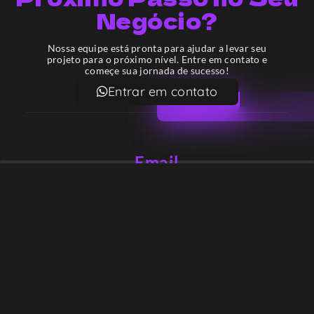
Negócio?
Nossa equipe está pronta para ajudar a levar seu
projeto para o próximo nível. Entre em contato e
começe sua jornada de sucesso!
Entrar em contato
Email
contato@lekodesign.com.br
Telefone
+55 16 920008424
+55 47 920007861
Localização
Sede 1 – Ribeirão Preto – São Paulo – Brasil
Sede 2 – Porto Belo – Santa Catarina – Brasil