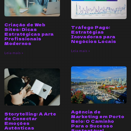
Criação de Web
Tráfego Pago:
Sites: Dicas
Estratégias
Estratégicas para
Inovadoras para
Profissionais
Negócios Locais
Modernos
Leia mais »
Leia mais »
Agência de
Storytelling: A Arte
Marketing em Porto
de Conectar
Belo: O Caminho
Emoções
Para o Sucesso
Autênticas
Sustentável