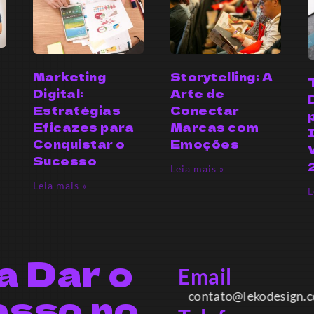
Marketing
Storytelling: A
Digital:
Arte de
Estratégias
Conectar
Eficazes para
Marcas com
Conquistar o
Emoções
Sucesso
Leia mais »
Leia mais »
L
a Dar o
Email
asso no
contato@lekodesign.co