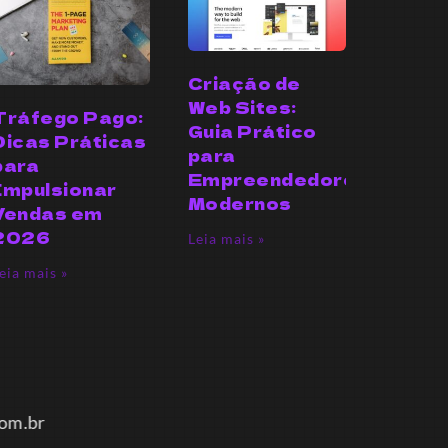
Criação de
Web Sites:
Tráfego Pago:
Guia Prático
Dicas Práticas
para
para
Empreendedores
Impulsionar
Modernos
Vendas em
2026
Leia mais »
eia mais »
m.br