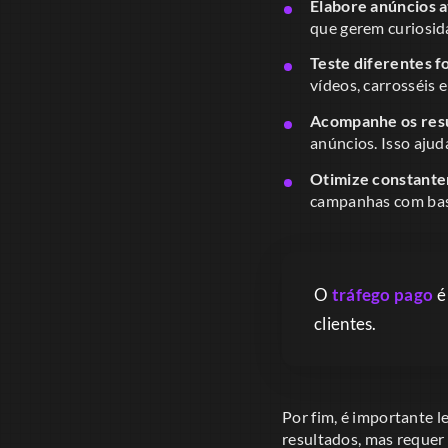
Elabore anúncios a
que gerem curiosid
Teste diferentes f
vídeos, carrosséis 
Acompanhe os resu
anúncios. Isso ajud
Otimize constant
campanhas com base
O
tráfego pago
é
clientes.
Por fim, é importante 
resultados, mas requer 