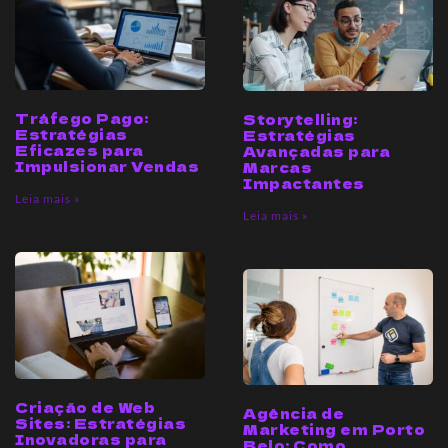
Tráfego Pago:
Storytelling:
Estratégias
Estratégias
Eficazes para
Avançadas para
Impulsionar Vendas
Marcas
Impactantes
Leia mais »
Leia mais »
Criação de Web
Agência de
Sites: Estratégias
Marketing em Porto
Inovadoras para
Belo: Como