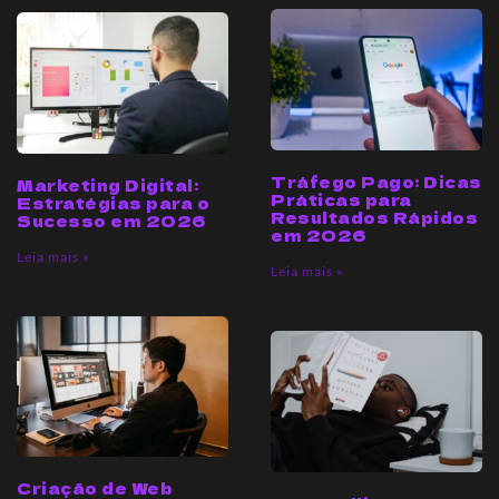
Tráfego Pago: Dicas
Marketing Digital:
Práticas para
Estratégias para o
Resultados Rápidos
Sucesso em 2026
em 2026
Leia mais »
Leia mais »
Criação de Web