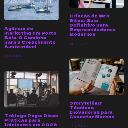
Criação de Web
Sites: Guia
Definitivo para
Agência de
Empreendedores
marketing em Porto
Modernos
Belo: O Caminho
para o Crescimento
Leia mais »
Sustentável
Leia mais »
Storytelling:
Técnicas
Inovadoras para
Tráfego Pago: Dicas
Conectar Marcas
Práticas para
Iniciantes em 2026
Leia mais »