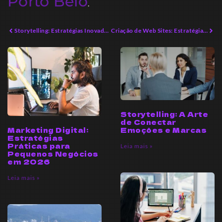
Porto Belo
.
Storytelling: Estratégias Inovadoras para Conectar Marcas
Criação de Web Sites: Estratégias Criativas para 2026
Storytelling: A Arte
de Conectar
Marketing Digital:
Emoções e Marcas
Estratégias
Práticas para
Leia mais »
Pequenos Negócios
em 2026
Leia mais »