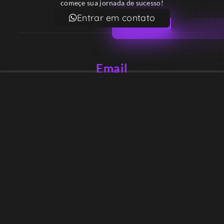
começe sua jornada de sucesso!
Entrar em contato
Email
contato@lekodesign.com.br
Telefone
+55 16 920008424
+55 47 920007861
Localização
Sede 1 – Ribeirão Preto – São Paulo – Brasil
Sede 2 – Porto Belo – Santa Catarina – Brasil
Copyright © Desde 2018 Leko Design Vendas e Soluções