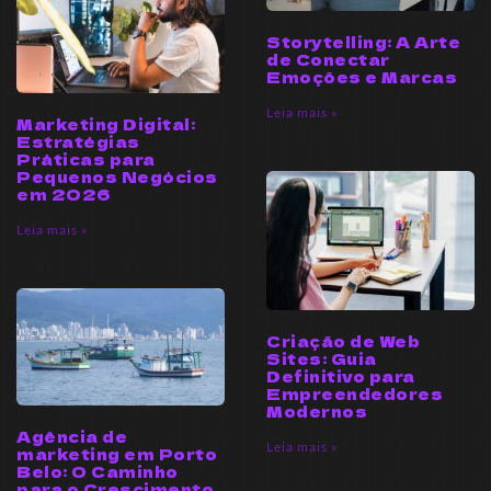
Storytelling: A Arte
de Conectar
Emoções e Marcas
Leia mais »
Marketing Digital:
Estratégias
Práticas para
Pequenos Negócios
em 2026
Leia mais »
Criação de Web
Sites: Guia
Definitivo para
Empreendedores
Modernos
Agência de
Leia mais »
marketing em Porto
Belo: O Caminho
para o Crescimento