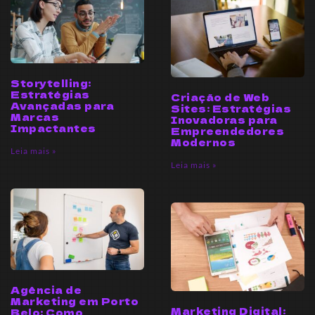
Storytelling:
Estratégias
Criação de Web
Avançadas para
Sites: Estratégias
Marcas
Inovadoras para
Impactantes
Empreendedores
Modernos
Leia mais »
Leia mais »
Agência de
Marketing em Porto
Marketing Digital:
Belo: Como