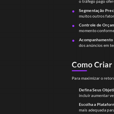
o tráfego pago ofer
Segmentação Preci
muitos outros fato
Controle de Orça
momento conforme 
Acompanhamento d
dos anúncios em te
Como Criar 
Para maximizar o retor
Defina Seus Objeti
incluir aumentar v
Escolha a Platafor
mais adequada para