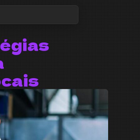
tégias
a
cais