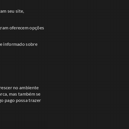
am seu site,
gram oferecem opções
se informado sobre
rescer no ambiente
marca, mas também se
go pago possa trazer