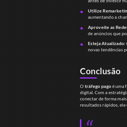
antes de investir ma
Utilize Remarketin
aumentando a chan
Aproveite as Redes
de anúncios que po
Esteja Atualizado:
novas tendências po
Conclusão
O
tráfego pago
é uma f
digital. Com a estratég
conectar de forma mais
resultados rápidos, ele