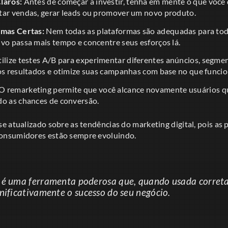
laros:
Antes de começar a investir, tenha em mente o que você d
tar vendas, gerar leads ou promover um novo produto.
rmas Certas:
Nem todas as plataformas são adequadas para todo
vo passa mais tempo e concentre seus esforços lá.
ilize testes A/B para experimentar diferentes anúncios, segm
 os resultados e otimize suas campanhas com base no que funcio
O remarketing permite que você alcance novamente usuários qu
do as chances de conversão.
 atualizado sobre as tendências do marketing digital, pois as 
nsumidores estão sempre evoluindo.
 é uma ferramenta poderosa que, quando usada corret
nificativamente o sucesso do seu negócio.