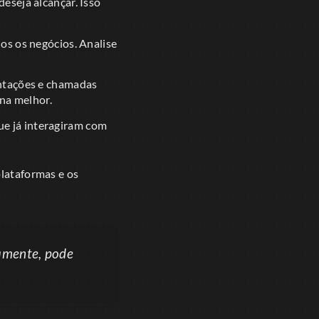
eseja alcançar. Isso
s os negócios. Analise
entações e chamadas
na melhor.
e já interagiram com
plataformas e os
amente, pode