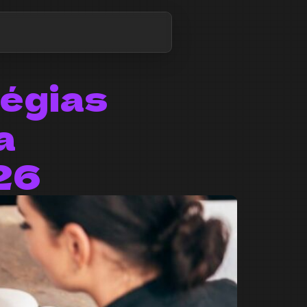
tégias
a
26