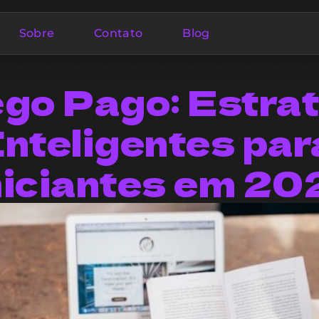
Sobre
Contato
Blog
go Pago: Estra
Inteligentes par
niciantes em 20