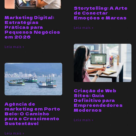
Storytelling: A Arte
de Conectar
Marketing Digital:
Emoções e Marcas
Estratégias
Práticas para
Leia mais »
Pequenos Negócios
em 2026
Leia mais »
Criação de Web
Sites: Guia
Definitivo para
Agência de
Empreendedores
marketing em Porto
Modernos
Belo: O Caminho
para o Crescimento
Leia mais »
Sustentável
Leia mais »