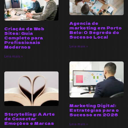
Agencia de
marketing em Porto
Criação de Web
Belo: O Segredo do
Sites: Guia
Sucesso Local
Completo para
Profissionais
Leia mais »
Modernos
Leia mais »
Marketing Digital:
Estratégias para o
Storytelling: A Arte
Sucesso em 2026
de Conectar
Emoções e Marcas
Leia mais »