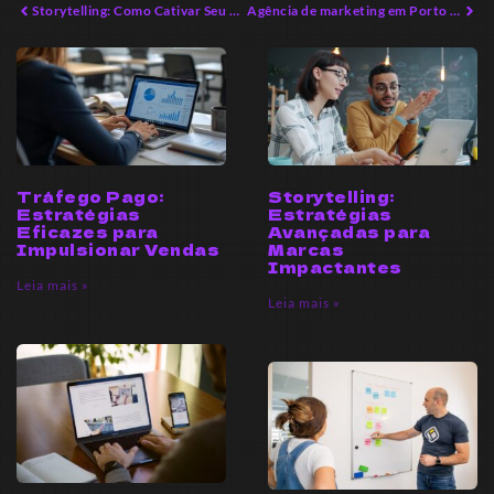
Storytelling: Como Cativar Seu Público com Narrativas Impactantes
Agência de marketing em Porto Belo: Dicas para Crescimento Imediato
Tráfego Pago:
Storytelling:
Estratégias
Estratégias
Eficazes para
Avançadas para
Impulsionar Vendas
Marcas
Impactantes
Leia mais »
Leia mais »