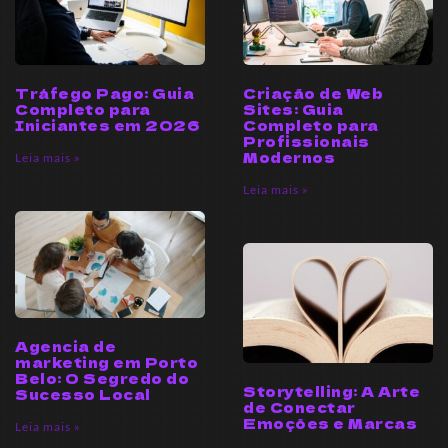
Tráfego Pago: Guia
Criação de Web
Completo para
Sites: Guia
Iniciantes em 2026
Completo para
Profissionais
Modernos
Leia mais »
Leia mais »
Agencia de
marketing em Porto
Belo: O Segredo do
Storytelling: A Arte
Sucesso Local
de Conectar
Emoções e Marcas
Leia mais »