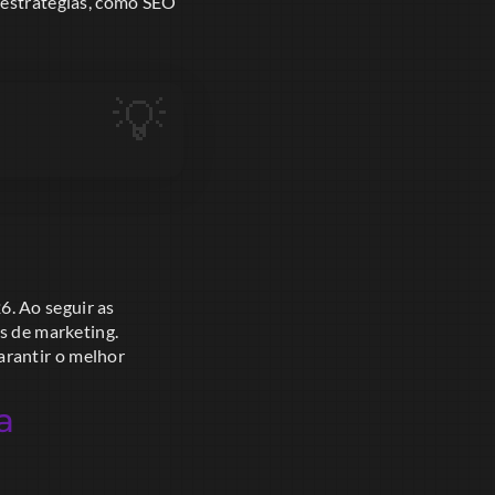
 estratégias, como SEO
. Ao seguir as
os de marketing.
arantir o melhor
a