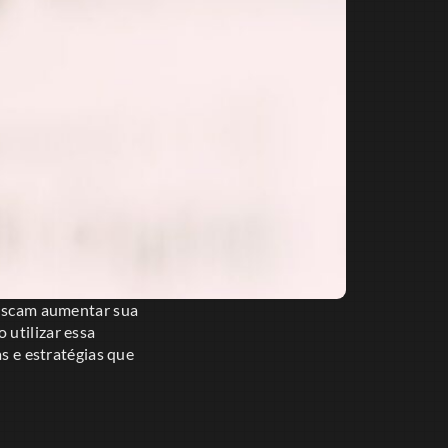
uscam aumentar sua
 utilizar essa
as e estratégias que