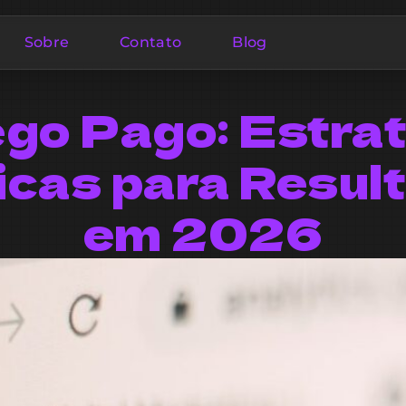
Sobre
Contato
Blog
go Pago: Estra
icas para Resul
em 2026