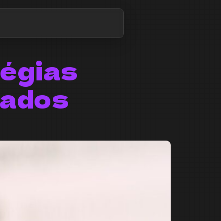
tégias
tados