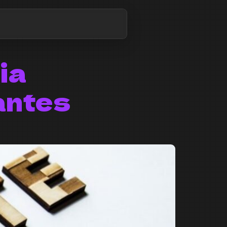
ia
antes