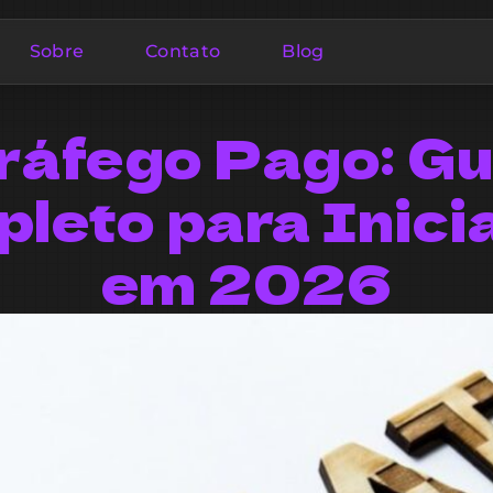
Sobre
Contato
Blog
ráfego Pago: Gu
leto para Inici
em 2026