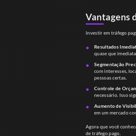
Vantagens 
Investir em tráfego pa
Resultados Imedia
quase que imediatam
Segmentação Prec
com interesses, loc
pessoas certas.
Controle de Orça
necessário. Isso si
Aumento de Visibil
em um mercado com
Agora que você conhec
de tráfego pago.