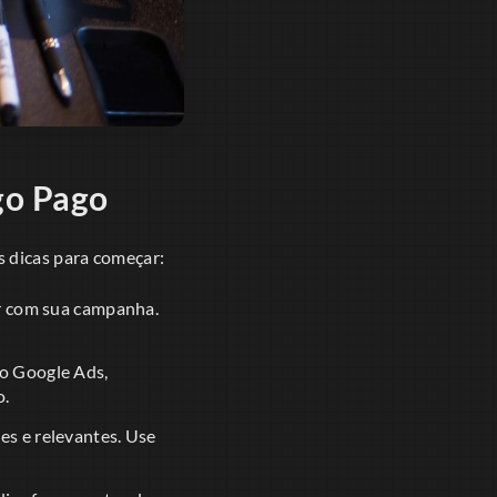
go Pago
s dicas para começar:
ar com sua campanha.
mo Google Ads,
o.
es e relevantes. Use