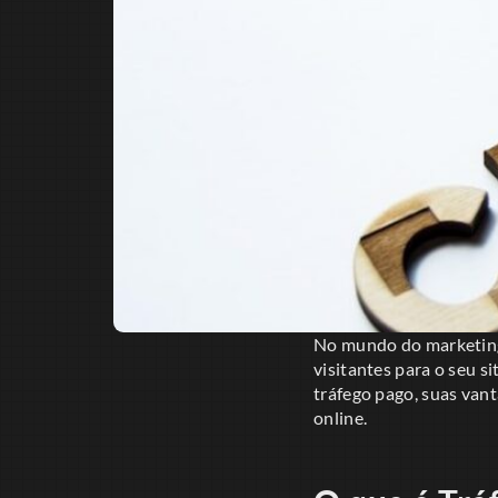
No mundo do marketing 
visitantes para o seu s
tráfego pago, suas vant
online.