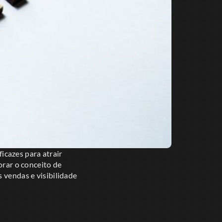
icazes para atrair
orar o conceito de
 vendas e visibilidade