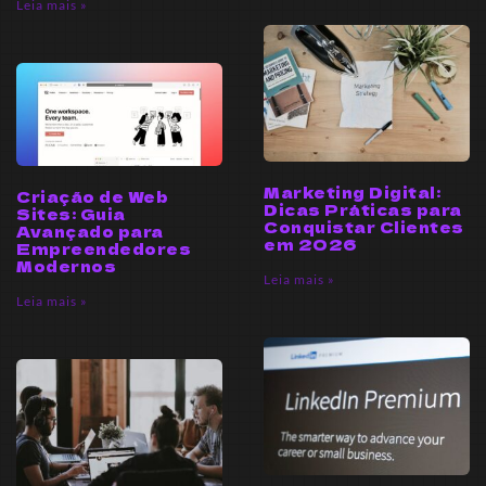
Leia mais »
Marketing Digital:
Criação de Web
Dicas Práticas para
Sites: Guia
Conquistar Clientes
Avançado para
em 2026
Empreendedores
Modernos
Leia mais »
Leia mais »