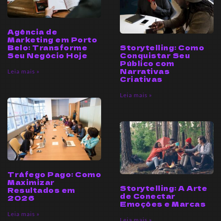
Agência de
Marketing em Porto
Storytelling: Como
Belo: Transforme
Conquistar Seu
Seu Negócio Hoje
Público com
Narrativas
Leia mais »
Criativas
Leia mais »
Tráfego Pago: Como
Maximizar
Storytelling: A Arte
Resultados em
de Conectar
2026
Emoções e Marcas
Leia mais »
Leia mais »