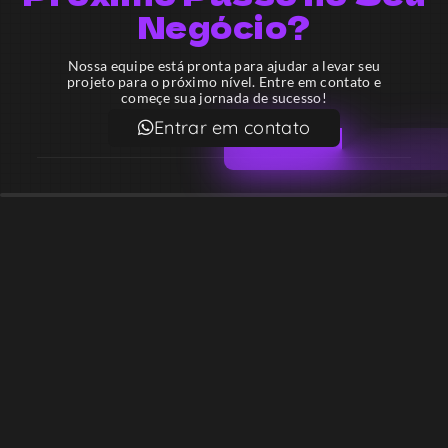
Negócio?
Nossa equipe está pronta para ajudar a levar seu
projeto para o próximo nível. Entre em contato e
começe sua jornada de sucesso!
Entrar em contato
Email
contato@lekodesign.com.br
Telefone
+55 16 920008424
+55 47 920007861
Localização
Sede 1 – Ribeirão Preto – São Paulo – Brasil
Sede 2 – Porto Belo – Santa Catarina – Brasil