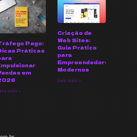
Criação de
Web Sites:
Tráfego Pago:
Guia Prático
Dicas Práticas
para
para
Empreendedores
Impulsionar
Modernos
Vendas em
2026
Leia mais »
eia mais »
m.br