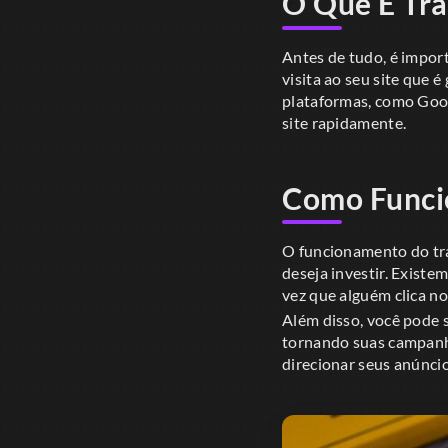
O Que É Trá
Antes de tudo, é impor
visita ao seu site que
plataformas, como Goog
site rapidamente.
Como Funci
O funcionamento do trá
deseja investir. Existe
vez que alguém clica no
Além disso, você pode 
tornando suas campanha
direcionar seus anúnci