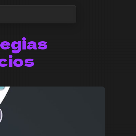
tegias
cios