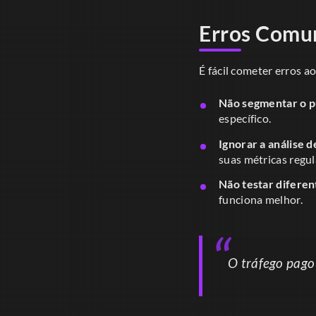
Erros Comun
É fácil cometer erros a
Não segmentar o p
específico.
Ignorar a análise d
suas métricas regu
Não testar diferent
funciona melhor.
O tráfego pago