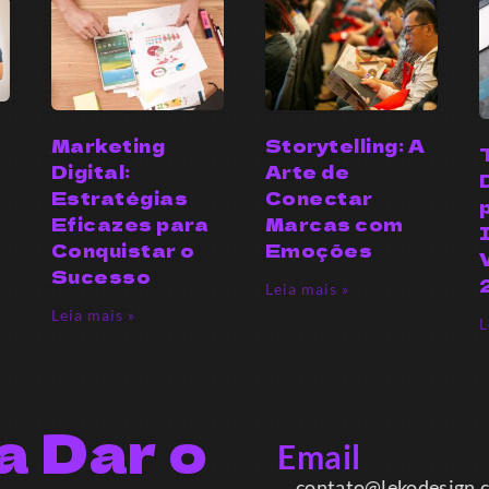
Marketing
Storytelling: A
Digital:
Arte de
Estratégias
Conectar
Eficazes para
Marcas com
Conquistar o
Emoções
Sucesso
Leia mais »
Leia mais »
L
a Dar o
Email
contato@lekodesign.co