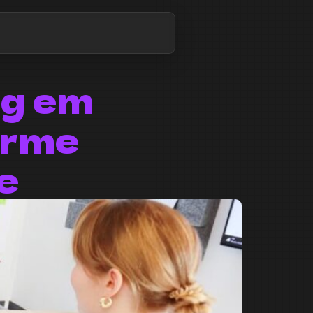
ng em
orme
e