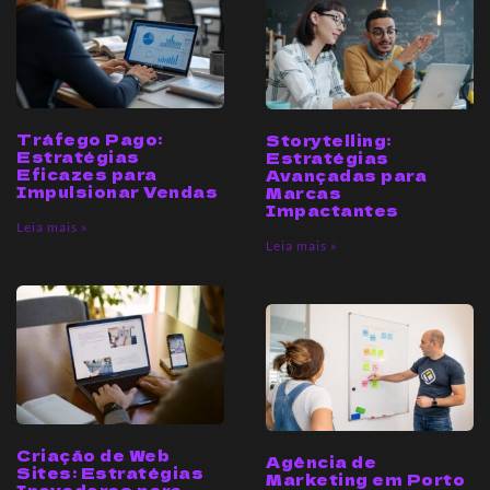
Tráfego Pago:
Storytelling:
Estratégias
Estratégias
Eficazes para
Avançadas para
Impulsionar Vendas
Marcas
Impactantes
Leia mais »
Leia mais »
Criação de Web
Agência de
Sites: Estratégias
Marketing em Porto