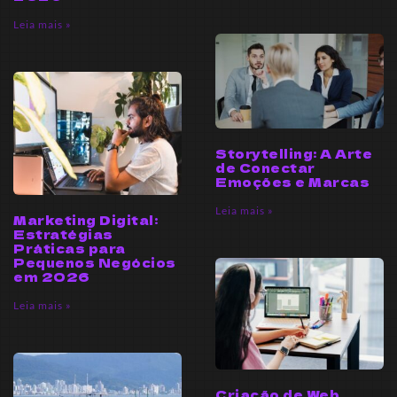
Leia mais »
Storytelling: A Arte
de Conectar
Emoções e Marcas
Leia mais »
Marketing Digital:
Estratégias
Práticas para
Pequenos Negócios
em 2026
Leia mais »
Criação de Web