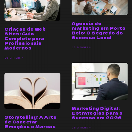
Agencia de
marketing em Porto
Criação de Web
Belo: O Segredo do
Sites: Guia
Sucesso Local
Completo para
Profissionais
Leia mais »
Modernos
Leia mais »
Marketing Digital:
Estratégias para o
Storytelling: A Arte
Sucesso em 2026
de Conectar
Emoções e Marcas
Leia mais »