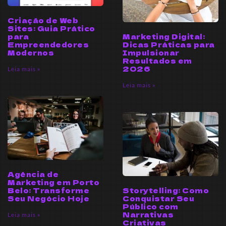
Criação de Web
Sites: Guia Prático
Marketing Digital:
para
Dicas Práticas para
Empreendedores
Impulsionar
Modernos
Resultados em
2026
Leia mais »
Leia mais »
Agência de
Marketing em Porto
Storytelling: Como
Belo: Transforme
Conquistar Seu
Seu Negócio Hoje
Público com
Narrativas
Leia mais »
Criativas