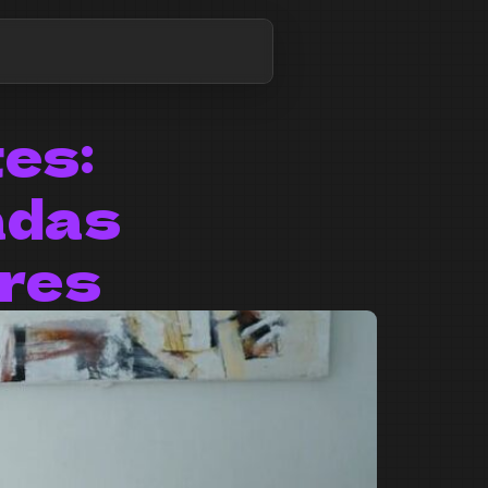
es:
adas
res