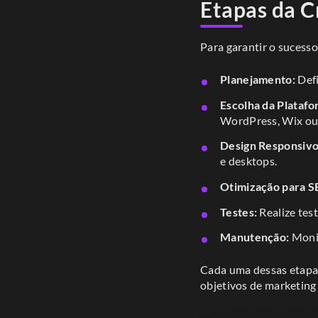
Etapas da C
Para garantir o sucesso
Planejamento:
Defi
Escolha da Platafo
WordPress, Wix ou
Design Responsivo
e desktops.
Otimização para S
Testes:
Realize tes
Manutenção:
Monit
Cada uma dessas etapas 
objetivos de marketing