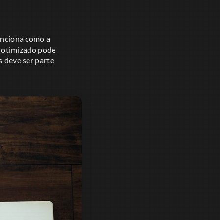
funciona como a
e otimizado pode
s deve ser parte