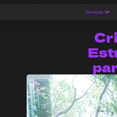
Serviços
Cr
Est
pa