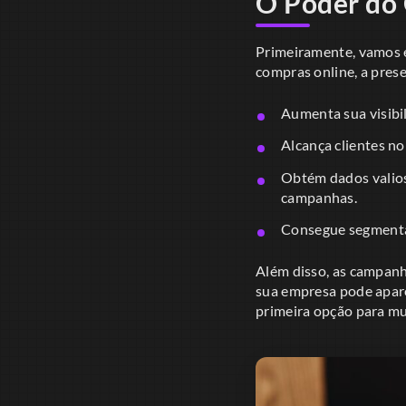
O Poder do 
Primeiramente, vamos e
compras online, a pres
Aumenta sua visibi
Alcança clientes n
Obtém dados valios
campanhas.
Consegue segmentar
Além disso, as campanh
sua empresa pode apare
primeira opção para mui