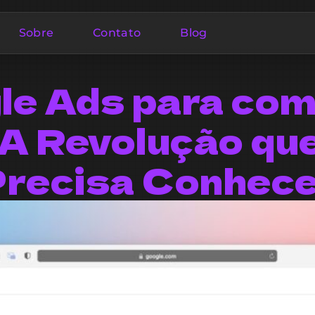
Sobre
Contato
Blog
le Ads para com
: A Revolução qu
recisa Conhec