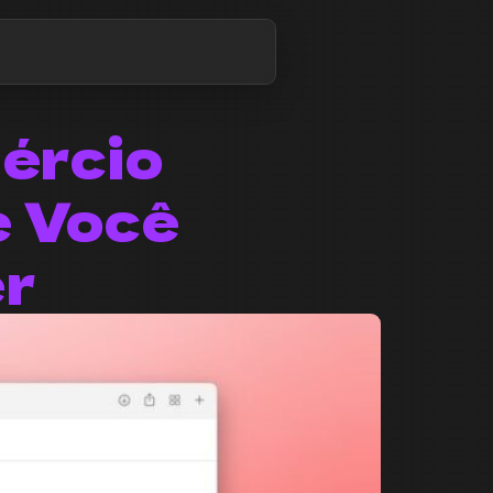
ércio
e Você
er