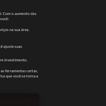
al. Com o aumento das
 você:
iços na sua área.
ê ajuste suas
re investimento.
as ferramentas certas,
ca que você se torna a