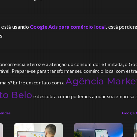
o está usando
Google Ads para comércio local
, está perde
s!
corrência é feroz e a atenção do consumidor é limitada, o Go
rável. Prepare-se para transformar seu comércio local com estr
Agência Marke
 mais? Entre em contato com a
to Belo
e descubra como podemos ajudar sua empresa a 
Vendas
Google 