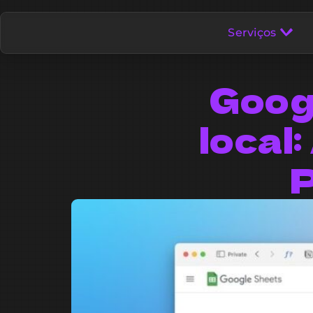
Serviços
Goog
local
P