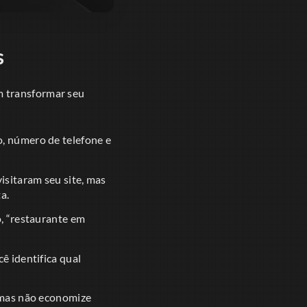
s
m transformar seu
o, número de telefone e
isitaram seu site, mas
a.
o, “restaurante em
ê identifica qual
 mas não economize