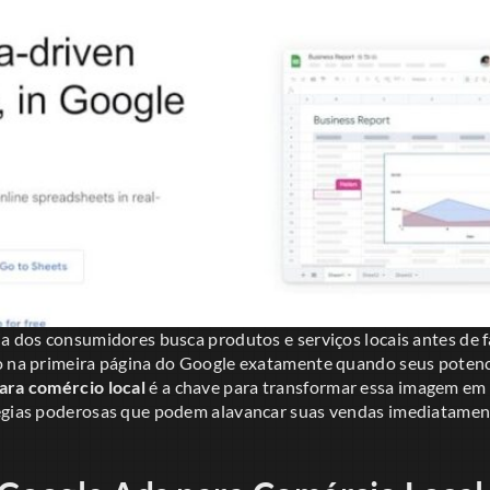
ia dos consumidores busca produtos e serviços locais antes de
o na primeira página do Google exatamente quando seus potenc
ara comércio local
é a chave para transformar essa imagem em 
égias poderosas que podem alavancar suas vendas imediatamen