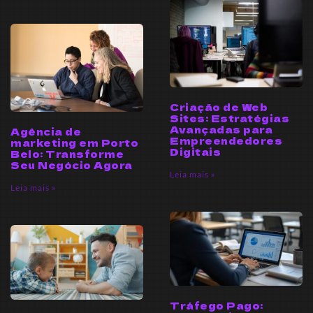
Criação de Web
Sites: Estratégias
Avançadas para
Agência de
Empreendedores
marketing em Porto
Digitais
Belo: Transforme
Seu Negócio Agora
Leia mais »
Leia mais »
Tráfego Pago: