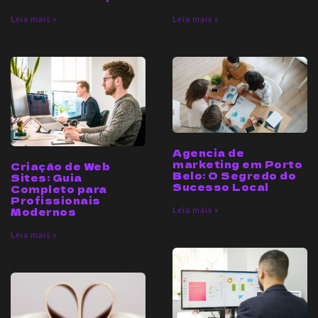
Leia mais »
Leia mais »
Agencia de
marketing em Porto
Criação de Web
Belo: O Segredo do
Sites: Guia
Sucesso Local
Completo para
Profissionais
Leia mais »
Modernos
Leia mais »