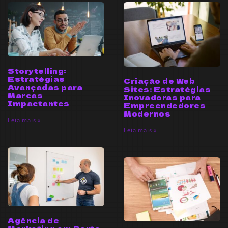
Storytelling:
Estratégias
Criação de Web
Avançadas para
Sites: Estratégias
Marcas
Inovadoras para
Impactantes
Empreendedores
Modernos
Leia mais »
Leia mais »
Agência de