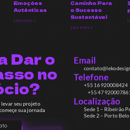
s
Emoções
Caminho Para
Autênticas
o Sucesso
Sustentável
Leia mais »
L
Leia mais »
a Dar o
Email
asso no
contato@lekodesign.co
Telefone
ócio?
+55 16 920008424
+55 47 920007861
Localização
 levar seu projeto
Sede 1 – Ribeirão Preto 
 começe sua jornada
Sede 2 – Porto Belo – Sa
ato