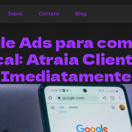
Sobre
Contato
Blog
le Ads para com
cal: Atraia Clien
Imediatamente