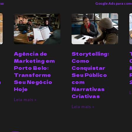
sso
Google Ads para comer
Agência de
Storytelling:
Marketing em
Como
Porto Belo:
Conquistar
Transforme
Seu Público
m
Seu Negócio
com
Hoje
Narrativas
L
Criativas
Leia mais »
Leia mais »