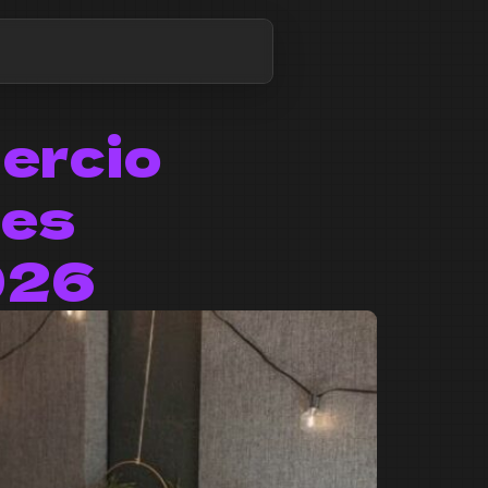
ercio
des
026