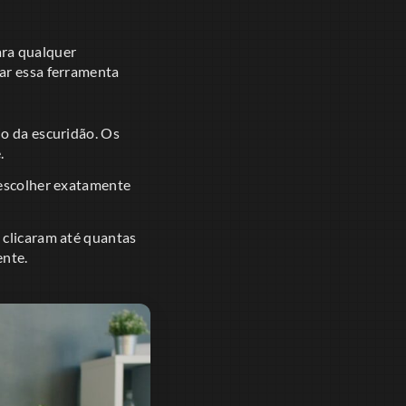
ara qualquer
sar essa ferramenta
o da escuridão. Os
.
escolher exatamente
clicaram até quantas
ente.