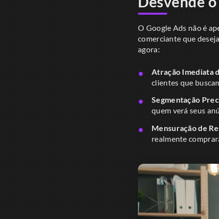
Desvende o
O Google Ads não é ape
comerciante que deseja
agora:
Atração Imediata d
clientes que busca
Segmentação Preci
quem verá seus anú
Mensuração de Res
realmente comprara