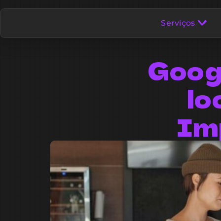
Serviços
Goog
lo
Im