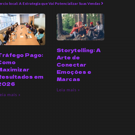
cio local: A Estrategia que Vai Potencializar Suas Vendas
Storytelling: A
Tráfego Pago:
Arte de
Como
Conectar
Maximizar
Emoções e
Resultados em
Marcas
2026
Leia mais »
eia mais »