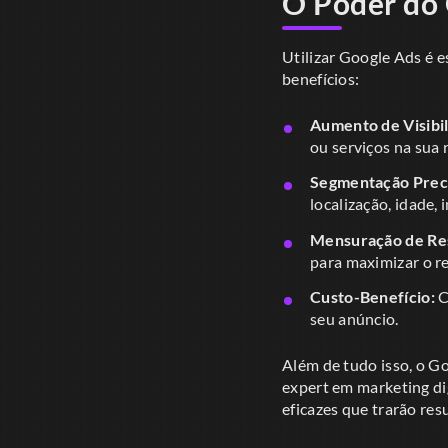
O Poder do 
Utilizar Google Ads é e
benefícios:
Aumento de Visibil
ou serviços na sua 
Segmentação Preci
localização, idade, 
Mensuração de Res
para maximizar o r
Custo-Benefício:
C
seu anúncio.
Além de tudo isso, o Go
expert em marketing di
eficazes que trarão res