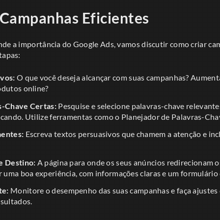
 Campanhas Eficientes
nde a importância do Google Ads, vamos discutir como criar c
tapas:
vos:
O que você deseja alcançar com suas campanhas? Aumentar a
odutos online?
s-Chave Certas:
Pesquise e selecione palavras-chave relevante
scando. Utilize ferramentas como o Planejador de Palavras-Cha
aentes:
Escreva textos persuasivos que chamem a atenção e in
e Destino:
A página para onde os seus anúncios redirecionam o
r uma boa experiência, com informações claras e um formulário d
te:
Monitore o desempenho das suas campanhas e faça ajustes
esultados.