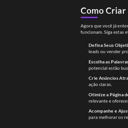
Como Criar
Agora que você já ente
funcionam. Siga estas e
Defina Seus Objeti
leads ou vender pr
Escolha as Palavra
potencial estão bu
Crie Anúncios Atr
ação claras.
Otimize a Página d
relevante e oferece
Acompanhe e Ajus
para melhorar os r