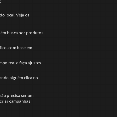
s
o local. Veja os
uém busca por produtos
fico, com base em
o real e faça ajustes
ando alguém clica no
 não precisa ser um
 criar campanhas