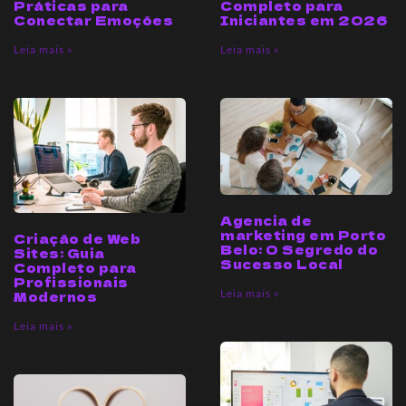
Práticas para
Completo para
Conectar Emoções
Iniciantes em 2026
Leia mais »
Leia mais »
Agencia de
marketing em Porto
Criação de Web
Belo: O Segredo do
Sites: Guia
Sucesso Local
Completo para
Profissionais
Leia mais »
Modernos
Leia mais »